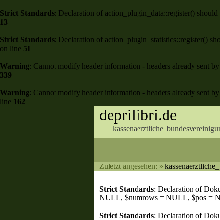
Strict Standards
: Declaration of action_plugin_data::register() shou
13
Strict Standards
: Declaration of action_plugin_statistics::register()
on line
51
Warning
: Cannot modify header information - headers already sent by 
339
Warning
: Cannot modify header information - headers already sent by 
line
162
deprilibri.de
kassenaerztliche_bundesvereinigu
Zuletzt angesehen:
»
kassenaerztliche
Strict Standards
: Declaration of Do
NULL, $numrows = NULL, $pos = 
Strict Standards
: Declaration of Dok