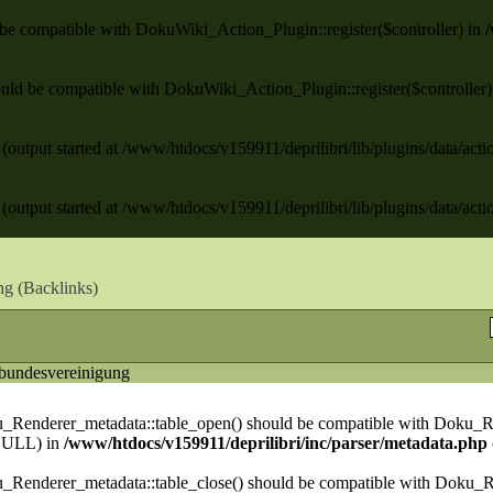
ld be compatible with DokuWiki_Action_Plugin::register($controller) in
/
 should be compatible with DokuWiki_Action_Plugin::register($controller
(output started at /www/htdocs/v159911/deprilibri/lib/plugins/data/act
(output started at /www/htdocs/v159911/deprilibri/lib/plugins/data/act
ng (
Backlinks
)
_bundesvereinigung
ku_Renderer_metadata::table_open() should be compatible with Doku_R
NULL) in
/www/htdocs/v159911/deprilibri/inc/parser/metadata.php
u_Renderer_metadata::table_close() should be compatible with Doku_