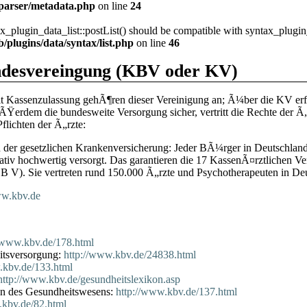
/parser/metadata.php
on line
24
ax_plugin_data_list::postList() should be compatible with syntax_plugin
/plugins/data/syntax/list.php
on line
46
ndesvereingung (KBV oder KV)
t Kassenzulassung gehÃ¶ren dieser Vereinigung an; Ã¼ber die KV erf
auÃŸerdem die bundesweite Versorgung sicher, vertritt die Rechte der 
lichten der Ã„rzte:
n der gesetzlichen Krankenversicherung: Jeder BÃ¼rger in Deutschland 
ativ hochwertig versorgt. Das garantieren die 17 KassenÃ¤rztlichen Ve
SGB V). Sie vertreten rund 150.000 Ã„rzte und Psychotherapeuten in D
w.kbv.de
//www.kbv.de/178.html
itsversorgung:
http://www.kbv.de/24838.html
.kbv.de/133.html
http://www.kbv.de/gesundheitslexikon.asp
en des Gesundheitswesens:
http://www.kbv.de/137.html
.kbv.de/82.html