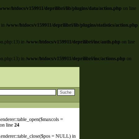
www/htdocs/v159911/deprilibri/lib/plugins/data/action.php
on line
) in
/www/htdocs/v159911/deprilibri/lib/plugins/statistics/action.php
ion.php:13) in
/www/htdocs/v159911/deprilibri/inc/auth.php
on line
ion.php:13) in
/www/htdocs/v159911/deprilibri/inc/actions.php
on
enderer::table_open($maxcols =
on line
24
Renderer::table_close($pos = NULL) in