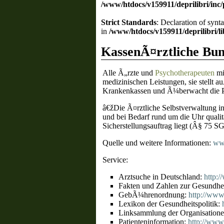
/www/htdocs/v159911/deprilibri/inc
Strict Standards
: Declaration of synt
in
/www/htdocs/v159911/deprilibri/lib
KassenÃ¤rztliche Bu
Alle Ã„rzte und
Psychotherapeuten
mi
medizinischen Leistungen, sie stellt 
Krankenkassen und Ã¼berwacht die Pf
â€žDie Ã¤rztliche Selbstverwaltung i
und bei Bedarf rund um die Uhr qualit
Sicherstellungsauftrag liegt (Â§ 75 
Quelle und weitere Informationen:
ww
Service:
Arztsuche in Deutschland:
http:
Fakten und Zahlen zur Gesundhe
GebÃ¼hrenordnung:
http://www
Lexikon der Gesundheitspolitik:
Linksammlung der Organisation
Patienteninformation:
http://www