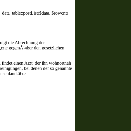
_data_table::postList($data, $rowcnt)
olgt die Abrechnung der
Ã„rzte gegenÃ¼ber den gesetzlichen
findet einen Arzt, der ihn wohnortnah
reinigungen, bei denen der so genannte
eutschland.â€œ